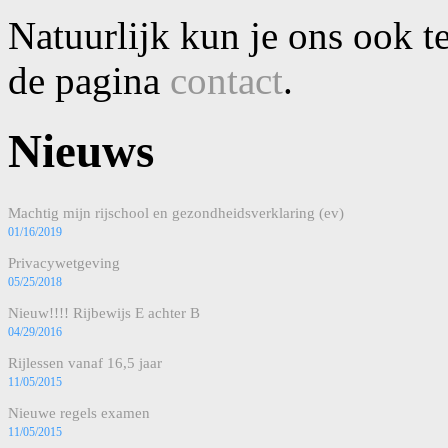
Natuurlijk kun je ons ook te
de pagina
contact
.
Nieuws
Machtig mijn rijschool en gezondheidsverklaring (ev)
01/16/2019
Privacywetgeving
05/25/2018
Nieuw!!!! Rijbewijs E achter B
04/29/2016
Rijlessen vanaf 16,5 jaar
11/05/2015
Nieuwe regels examen
11/05/2015